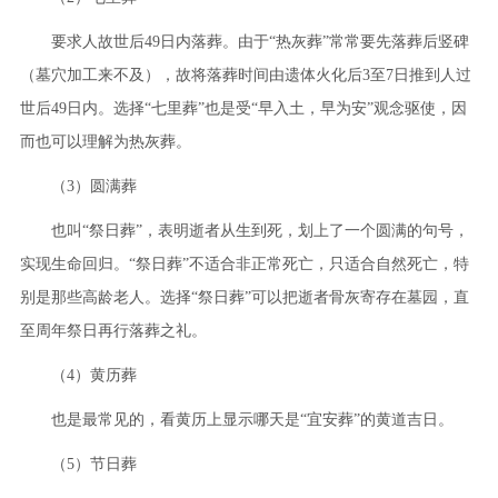
要求人故世后49日内落葬。由于“热灰葬”常常要先落葬后竖碑
（墓穴加工来不及），故将落葬时间由遗体火化后3至7日推到人过
世后49日内。选择“七里葬”也是受“早入土，早为安”观念驱使，因
而也可以理解为热灰葬。
（3）圆满葬
也叫“祭日葬”，表明逝者从生到死，划上了一个圆满的句号，
实现生命回归。“祭日葬”不适合非正常死亡，只适合自然死亡，特
别是那些高龄老人。选择“祭日葬”可以把逝者骨灰寄存在墓园，直
至周年祭日再行落葬之礼。
（4）黄历葬
也是最常见的，看黄历上显示哪天是“宜安葬”的黄道吉日。
（5）节日葬