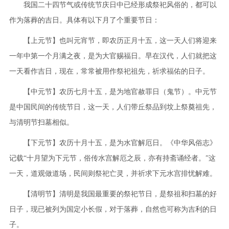
我国二十四节气或传统节庆日中已经形成祭祀风俗的，都可以
作为落葬的吉日。具体有以下月了个重要节日：
【上元节】也叫元宵节，即农历正月十五，这一天人们将迎来
一年中第一个月满之夜，是为大官赐福日。早在汉代，人们就把这
一天看作吉日，现在，常常被用作祭祀祖先，祈求福佑的日子。
【中元节】农历七月十五，是为地官赦罪日（鬼节）。中元节
是中国民间的传统节日，这一天，人们带丘祭品到坟上祭奠祖先，
与清明节扫墓相似。
【下元节】农历十月十五，是为水官解厄日。《中华风俗志》
记载“十月望为下元节，俗传水宫解厄之辰，亦有持斋诵经者。”这
一天，道观做道场，民间则祭祀亡灵，并祈求下元水宫排忧解难。
【清明节】清明是我国最重要的祭祀节日，是祭祖和扫墓的好
日子，现已被列为国定小长假，对于落葬，自然也可称为吉利的日
子。