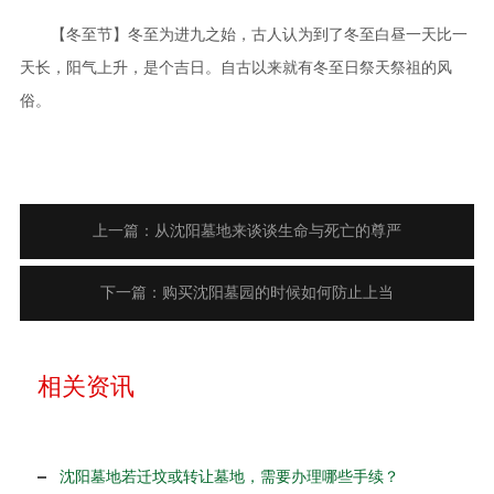
【冬至节】冬至为进九之始，古人认为到了冬至白昼一天比一
天长，阳气上升，是个吉日。自古以来就有冬至日祭天祭祖的风
俗。
上一篇：从沈阳墓地来谈谈生命与死亡的尊严
下一篇：购买沈阳墓园的时候如何防止上当
相关资讯
沈阳墓地若迁坟或转让墓地，需要办理哪些手续？