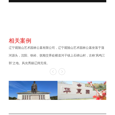
相关案例
辽宁观陵山艺术园林公墓有限公司，辽宁观陵山艺术园林公墓坐落于蒲
河源头，沈阳、铁岭、抚顺交界处横道河子镇上石碑山村，古称‘凤鸣三
郭’之地。风光秀丽辽阔无垠。