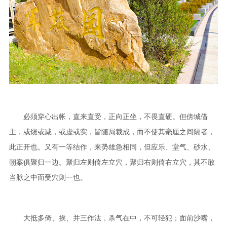
必须穿心出帐，直来直受，正向正坐，不畏直硬。但傍城借
主，或饶或减，或虚或实，皆随局裁成，而不使其毫厘之间隔者，
此正开也。又有一等结作，来势雄急相同，但应乐、堂气、砂水、
朝案俱聚归一边。聚归左则倚左立穴，聚归右则倚右立穴，其不敢
当脉之中而受穴则一也。
大抵多倚、挨、并三作法，杀气在中，不可轻犯；面前沙嘴，