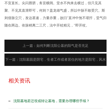
不宜直长。尖闪唇脐，务宜横阔。堂水不拘来去横过，但只见其
聚、不见其直泄即可，何则？盖龙雄气盛，所以中脉不敢受穴。斯
则借脉立穴，发达甚速，力量亦重，故曰"直冲中煞不堪扦，堂气归
随在两边。依脉稍离二三尺，法中开杖精元，"即开杖。
上一篇：如何判断沈阳公墓的阳气是否充足
下一篇：沈阳墓园是阴宅，生者工作或者居住的地方是阳宅，风水
中的阴阳宅具体指什么
相关资讯
沈阳墓地若迁坟或转让墓地，需要办理哪些手续？