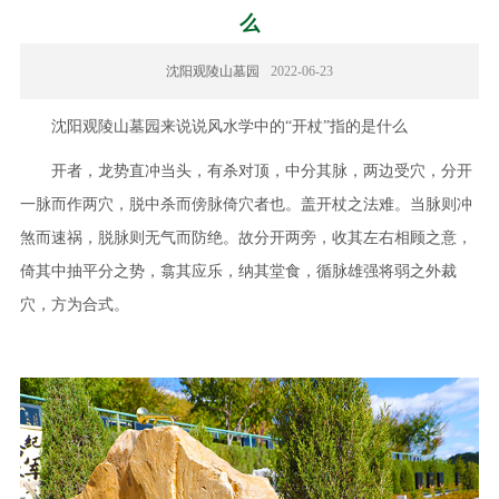
么
沈阳观陵山墓园
2022-06-23
沈阳观陵山墓园来说说风水学中的“开杖”指的是什么
开者，龙势直冲当头，有杀对顶，中分其脉，两边受穴，分开
一脉而作两穴，脱中杀而傍脉倚穴者也。盖开杖之法难。当脉则冲
煞而速祸，脱脉则无气而防绝。故分开两旁，收其左右相顾之意，
倚其中抽平分之势，翕其应乐，纳其堂食，循脉雄强将弱之外裁
穴，方为合式。