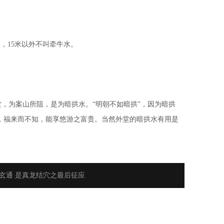
，15米以外不叫牵牛水。
为案山所阻，是为暗拱水。“明朝不如暗拱”，因为暗拱
，福来而不知，能享悠游之富贵。当然外堂的暗拱水有用是
玄通 是真龙结穴之最后征应