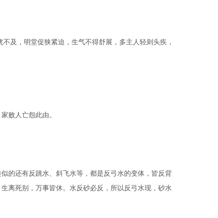
犹不及，明堂促狭紧迫，生气不得舒展，多主人轻则头疾，
家败人亡怨此由。
似的还有反跳水、斜飞水等，都是反弓水的变体，皆反背
，生离死别，万事皆休。水反砂必反，所以反弓水现，砂水