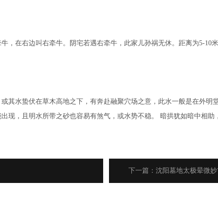
在右边叫右牵牛。阴宅若遇右牵牛，此家儿孙祸无休。距离为5-10米
其水蛰伏在草木高地之下，有奔赴融聚穴场之意，此水一般是在外明堂，
出现，且明水所带之砂也容易有煞气，或水势不稳。 暗拱犹如暗中相助
下一篇：沈阳墓地太极晕微妙