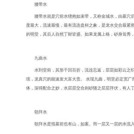
腰带水
腰带水就是穴前水绕抱如束带，又称金城水，由墓穴后处
度最大，流速最慢，最有流连盘桓之象，是龙水交合最紧
的明堂，其后人自然丁财皆盛。如果龙属上格，砂身耸秀
九曲水
水到堂前，其形千回百折，流连忘返，层层如彩云之织锦
境，龙真穴的能速发大富大贵。 水现九曲，明堂必定宽广
体，深得配合之妙，水层层交合则砂随之层层拜伏，有人
朝拜水
朝拜水是指墓前也有山，如案。而一层又一层的水流入怀