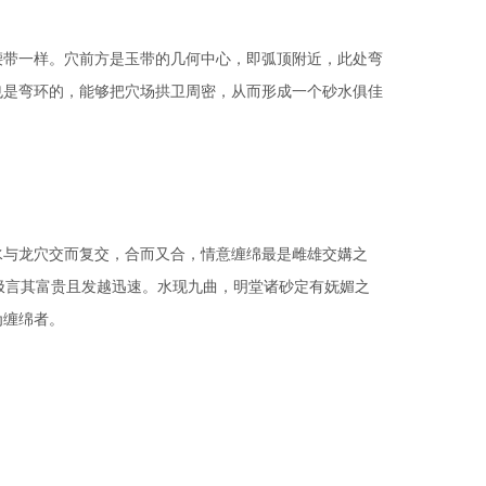
带一样。穴前方是玉带的几何中心，即弧顶附近，此处弯
也是弯环的，能够把穴场拱卫周密，从而形成一个砂水俱佳
与龙穴交而复交，合而又合，情意缠绵最是雌雄交媾之
极言其富贵且发越迅速。水现九曲，明堂诸砂定有妩媚之
为缠绵者。