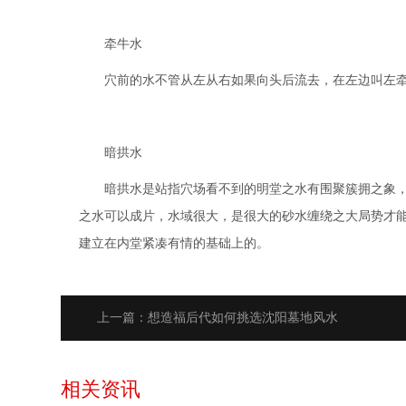
牵牛水
穴前的水不管从左从右如果向头后流去，在左边叫左牵牛，
暗拱水
暗拱水是站指穴场看不到的明堂之水有围聚簇拥之象，或
之水可以成片，水域很大，是很大的砂水缠绕之大局势才能
建立在内堂紧凑有情的基础上的。
上一篇：想造福后代如何挑选沈阳墓地风水
相关资讯