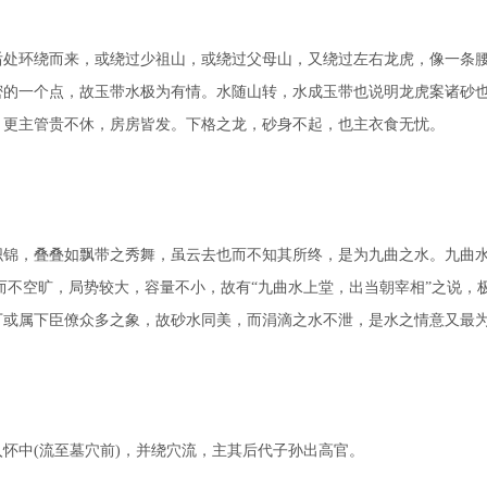
环绕而来，或绕过少祖山，或绕过父母山，又绕过左右龙虎，像一条腰
密的一个点，故玉带水极为有情。水随山转，水成玉带也说明龙虎案诸砂
，更主管贵不休，房房皆发。下格之龙，砂身不起，也主衣食无忧。
，叠叠如飘带之秀舞，虽云去也而不知其所终，是为九曲之水。九曲水
而不空旷，局势较大，容量不小，故有“九曲水上堂，出当朝宰相”之说，
丁或属下臣僚众多之象，故砂水同美，而涓滴之水不泄，是水之情意又最
中(流至墓穴前)，并绕穴流，主其后代子孙出高官。