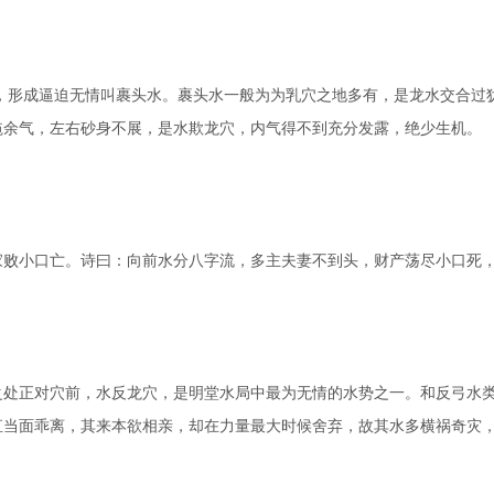
形成逼迫无情叫裹头水。裹头水一般为为乳穴之地多有，是龙水交合过
毡余气，左右砂身不展，是水欺龙穴，内气得不到充分发露，绝少生机。
小口亡。诗曰：向前水分八字流，多主夫妻不到头，财产荡尽小口死，
正对穴前，水反龙穴，是明堂水局中最为无情的水势之一。和反弓水类
直当面乖离，其来本欲相亲，却在力量最大时候舍弃，故其水多横祸奇灾