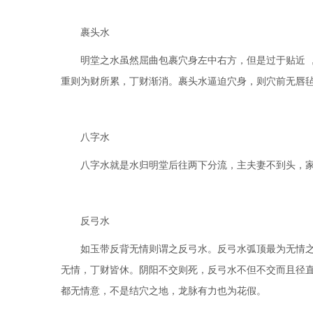
裹头水
明堂之水虽然屈曲包裹穴身左中右方，但是过于贴近 ，
重则为财所累，丁财渐消。裹头水逼迫穴身，则穴前无唇
八字水
八字水就是水归明堂后往两下分流，主夫妻不到头，家败
反弓水
如玉带反背无情则谓之反弓水。反弓水弧顶最为无情之处
无情，丁财皆休。阴阳不交则死，反弓水不但不交而且径
都无情意，不是结穴之地，龙脉有力也为花假。