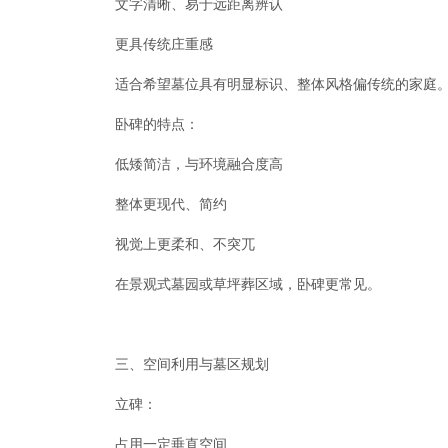
文字清晰、易于远距离辨认
更具传统庄重感
适合希望墓位具有明显标识、整体风格偏传统的家庭
卧碑的特点：
低矮简洁，与环境融合度高
整体更现代、简约
视觉上更柔和、不突兀
在景观式墓园或草坪葬区域，卧碑更常见。
三、空间利用与墓区规划
立碑：
占用一定垂直空间