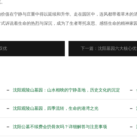
范。
的价值在宁静与庄重中得以延续和升华。走在园区中，连风都带着草木的
方式诉说着生命的热烈与深沉，成为了生者寄托哀思、感悟生命的精神家
双优
下一篇：沈阳墓园六大核心优
沈阳观陵山墓园：山水相映的宁静圣地，历史文化的沉淀
沈阳观陵山墓园，四季流转，生命的港湾之光
沈阳公墓不续费会扔骨灰吗？详细解答与注意事项