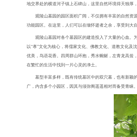
地交界处的横道河子镇上石碑山，这里自然环境得天独厚
观陵山墓园的园区面积广阔，不仅拥有丰富的自然资
功能园区。在这里，人们可以在缅怀逝者之余，享受到大
观陵山墓园对各个墓园区的建造投入了大量的心血。
以“孝”文化为核心，将儒家文化、佛教文化、道教文化及
优美，鸟语花香。四周群山环抱，秀水蜿蜒，左青龙高耸
在繁忙的生活中找到一片心灵的净土。
墓型丰富多样，既有传统墓区中的双穴墓，也有新颖
广，内含多个小园区，因其与须弥阁遥遥相对而备受青睐