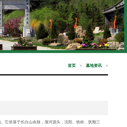
首页
>
墓地资讯
>
地。它坐落于长白山余脉，蒲河源头，沈阳、铁岭、抚顺三