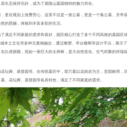
，原生态保持完好，成为了观陵山墓园独特的魅力所在。
源，更在规划上煞费苦心。这里不仅是一座公墓，更是一个集公墓、关帝
自然的恩赐，体验到丰富多彩的生活。
为了满足不同家庭的需求和喜好，园区精心打造了多个不同风格的墓园区
沈城本土文化等多种元素相融合，通过雕塑、亭台楼阁等设计手法，展示
，右白虎驯顺，宛如一座巨大的太师椅，是大自然造化、生气积聚的祥瑞
的花坛葬、基督园等。在传统墓区中，双穴墓以花岗岩为主，坚固耐用，
。墓、花坛葬、基督园等各具特色，满足了不同家庭的需求。